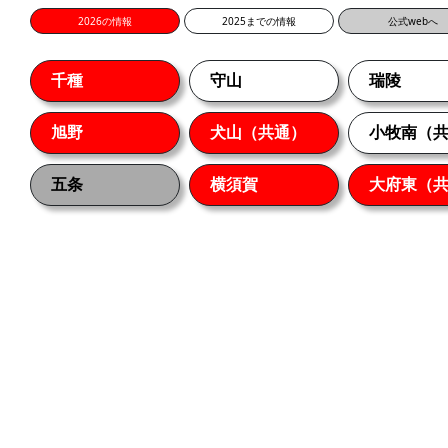
2026の情報
2025までの情報
公式webへ
千種
守山
瑞陵
旭野
犬山（共通）
小牧南（
五条
横須賀
大府東（