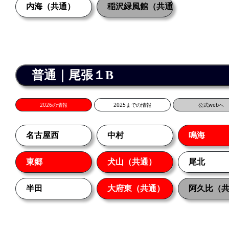
内海（共通）
稲沢緑風館（共通）
普通｜尾張１B
2026の情報
2025までの情報
公式webへ
名古屋西
中村
鳴海
東郷
犬山（共通）
尾北
半田
大府東（共通）
阿久比（