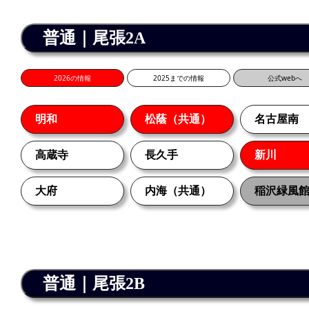
普通｜尾張2A
2026の情報
2025までの情報
公式webへ
明和
松蔭（共通）
名古屋南
高蔵寺
長久手
新川
大府
内海（共通）
稲沢緑風
普通｜尾張2B