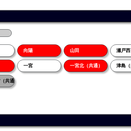
向陽
山田
瀬戸西
一宮
一宮北（共通）
津島（
館（共通）