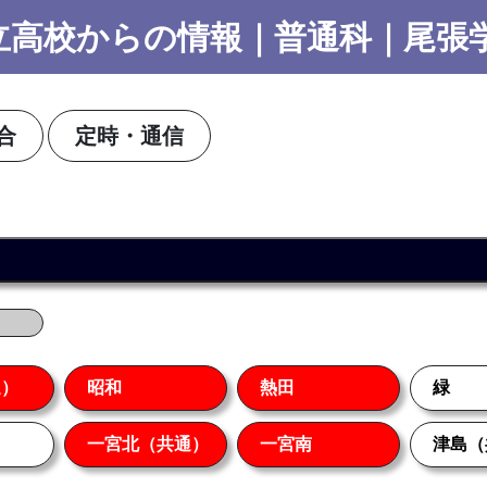
高校からの情報｜普通科｜尾張学区
合
定時・通信
通）
昭和
熱田
緑
一宮北（共通）
一宮南
津島（