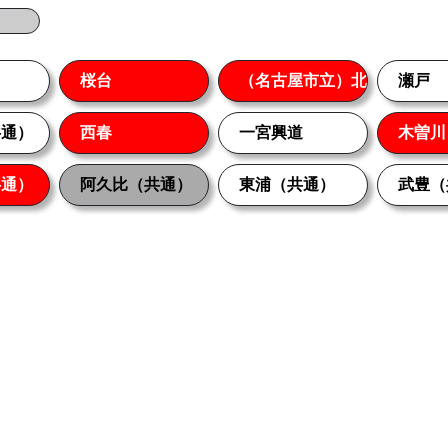
桜台
（名古屋市立）北
瀬戸
共通）
西春
一宮興道
木曽川
共通）
阿久比（共通）
東浦（共通）
武豊（