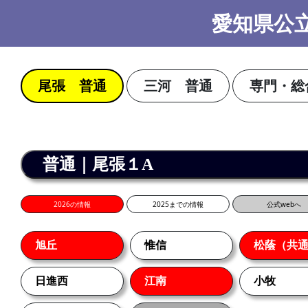
愛知県公立
三河 普通
専門・総
尾張 普通
普通｜尾張１A
2026の情報
2025までの情報
公式webへ
旭丘
惟信
松蔭（共
日進西
江南
小牧