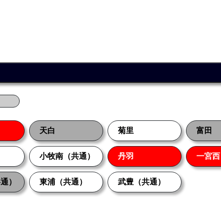
天白
菊里
富田
小牧南（共通）
丹羽
一宮西
共通）
東浦（共通）
武豊（共通）