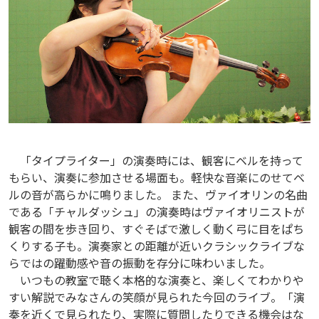
「タイプライター」の演奏時には、観客にベルを持って
もらい、演奏に参加させる場面も。軽快な音楽にのせてベ
ルの音が高らかに鳴りました。 また、ヴァイオリンの名曲
である「チャルダッシュ」の演奏時はヴァイオリニストが
観客の間を歩き回り、すぐそばで激しく動く弓に目をぱち
くりする子も。演奏家との距離が近いクラシックライブな
らではの躍動感や音の振動を存分に味わいました。
いつもの教室で聴く本格的な演奏と、楽しくてわかりや
すい解説でみなさんの笑顔が見られた今回のライブ。「演
奏を近くで見られたり、実際に質問したりできる機会はな