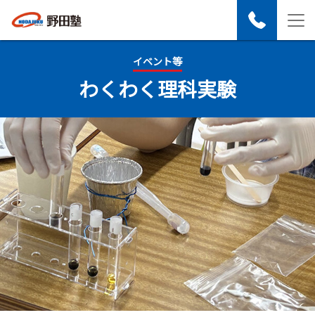
イベント等
わく​わく​理科実験