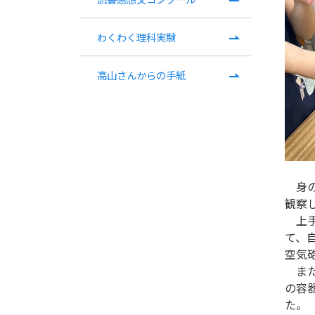
わくわく理科実験
高山さんからの手紙
身の
観察
上手
て、
空気
また
の容
た。