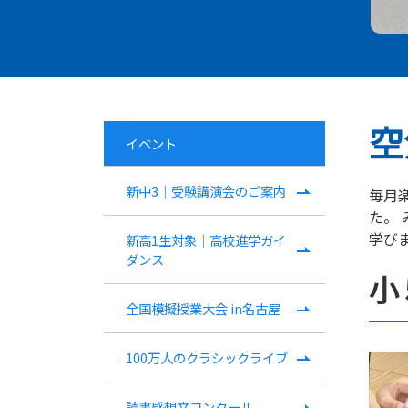
空
イベント
新中3｜受験講演会のご案内
毎月
た。
学び
新高1生対象｜高校進学ガイ
ダンス
小
全国模擬授業大会 in名古屋
100万人のクラシックライブ
読書感想文コンクール