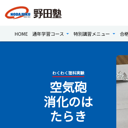
HOME
通年学習コース
特別講習メニュー
合
わくわく理科実験
​空​気砲
消化のは​
たらき