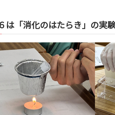
６は
「消化のはたらき」の実