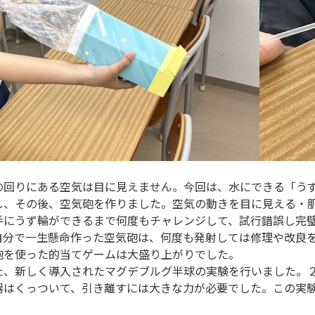
回りにある空気は目に見えません。今回は、水にできる「うず
し、その後、空気砲を作りました。空気の動きを目に見える・
にうず輪ができるまで何度もチャレンジして、試行錯誤し完璧
自分で一生懸命作った空気砲は、何度も発射しては修理や改良
砲を使った的当てゲームは大盛り上がりでした。
、新しく導入されたマグデブルグ半球の実験を行いました。２
器はくっついて、引き離すには大きな力が必要でした。この実