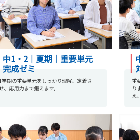
中1・2｜夏期｜重要単元
完成ゼミ
1学期の重要単元をしっかり理解、定着さ
重
せ、応用力まで鍛えます。
り
え