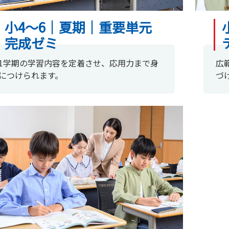
小4～6｜夏期｜重要単元
完成ゼミ
1学期の学習内容を定着させ、応用力まで身
広
につけられます。
づ