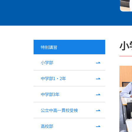
小
特別講習
小学部
中学部1・2年
中学部3年
公立中高一貫校受検
高校部