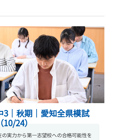
中3｜秋期｜愛知全県模試
（10/24）
在の実力から第一志望校への合格可能性を