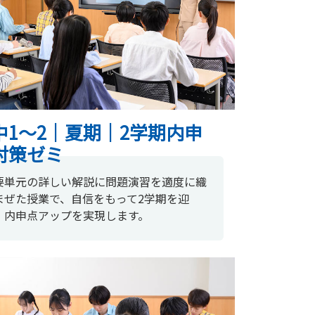
中1〜2｜夏期｜2学期内申
対策ゼミ
要単元の詳しい解説に問題演習を適度に織
まぜた授業で、自信をもって2学期を迎
、内申点アップを実現します。