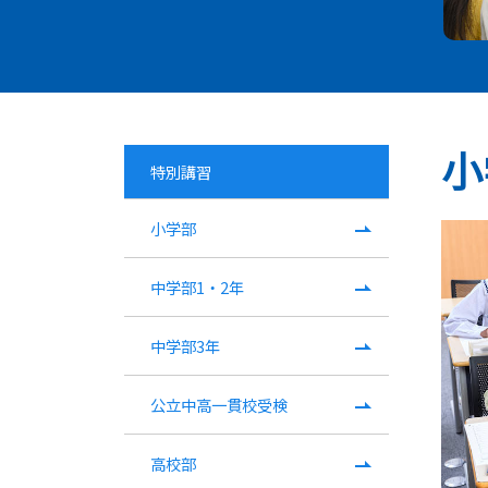
小
特別講習
小学部
中学部1・2年
中学部3年
公立中高一貫校受検
高校部