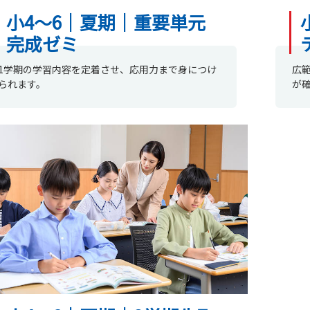
小4～6｜夏期｜重要単元
完成ゼミ
1学期の学習内容を定着させ、応用力まで身につけ
広
られます。
が