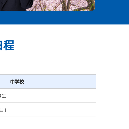
日程
中学校
費生
生Ⅰ