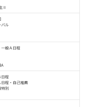
生Ⅱ
回
ーバル
・一般Ａ日程
A
Ｂ日程
Ａ日程・自己推薦
般特別