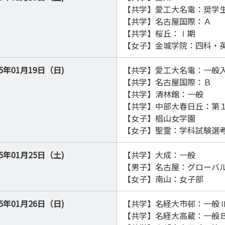
【共学】愛工大名電：奨学
【共学】名古屋国際：Ａ
【共学】桜丘：Ⅰ期
【女子】金城学院：四科・
25年01月19日（日)
【共学】愛工大名電：一般
【共学】名古屋国際：Ｂ
【共学】清林館：一般
【共学】中部大春日丘：第
【女子】椙山女学園
【女子】聖霊：学科試験選
25年01月25日（土)
【共学】大成：一般
【男子】名古屋：グローバ
【女子】南山：女子部
25年01月26日（日)
【共学】名経大市邨：一般
【共学】名経大高蔵：一般