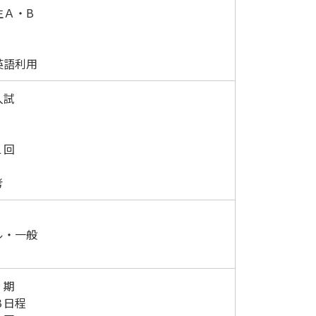
生Ａ・B
英語利用
入試
１回
考
ル・一般
Ⅱ期
Ｂ日程