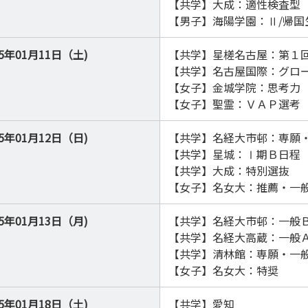
【共学】大成：適性検査型
【男子】海陽学園：Ⅱ/帰国
25年01月11日（土)
【共学】星槎名古屋：第１
【共学】名古屋国際：グロ
【女子】金城学院：思考力
【女子】聖霊：ＶＡＰ選考
25年01月12日（日)
【共学】名経大市邨：専願
【共学】星城：Ⅰ期Ｂ日程
【共学】大成：特別選抜
【女子】名女大：推薦・一般
25年01月13日（月)
【共学】名経大市邨：一般
【共学】名経大高蔵：一般
【共学】清林館：専願・一
【女子】名女大：特奨
25年01月18日（土)
【共学】愛知