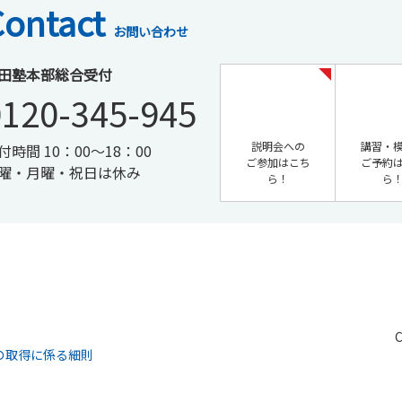
Contact
お問い合わせ
田塾本部総合受付
0120-345-945
説明会への
講習・
付時間 10：00～18：00
ご参加はこち
ご予約
曜・月曜・祝日は休み
ら！
ら
C
の取得に係る細則