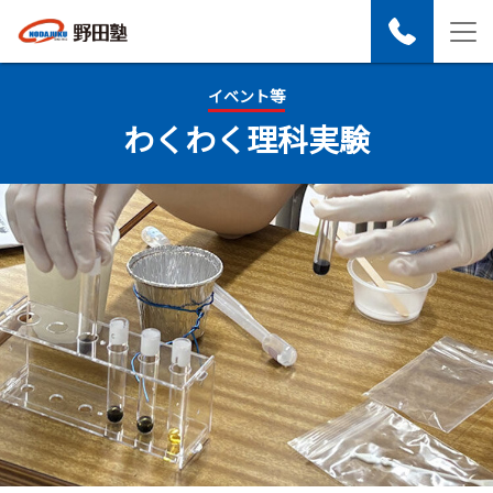
イベント等
わく​わく​理科実験