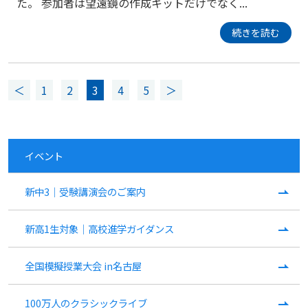
た。 参加者は望遠鏡の作成キットだけでなく...
続きを読む
＜
1
2
3
4
5
＞
イベント
新中3｜受験講演会のご案内
新高1生対象｜高校進学ガイダンス
全国模擬授業大会 in名古屋
100万人のクラシックライブ