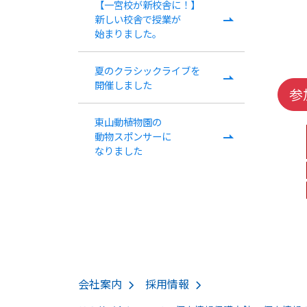
【一宮校が​新校舎に！​】
新しい​校舎で​授業が​
始まりました。
夏の​クラシックライブを​
開催しました
参
東​山動植物園の​
動物スポンサーに​
なりました
会社案内
採用情報