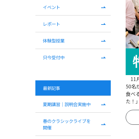
イベント
レポート
体験型授業
只​今受付中
11
50
最新記事
食べ
た！
夏期講習｜説明会実施中
春の​クラシックライブを​
開催