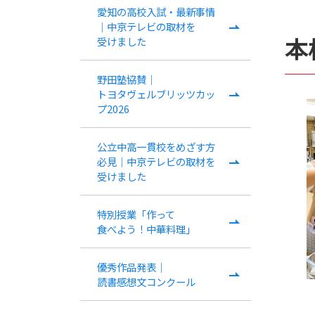
愛知の​高校入試・​最新事情
｜中京テレビの​取材を​
本
受けました
野田塾協賛｜
トヨタヴェルブリッツカッ
プ2026
公立中高一貫校を​めざす方​
必見｜中​京テレビの​取材を​
受けました
特別授業​「作って​
食べよう！​中華料理」
優秀作品発表｜
読書感想文コンクール