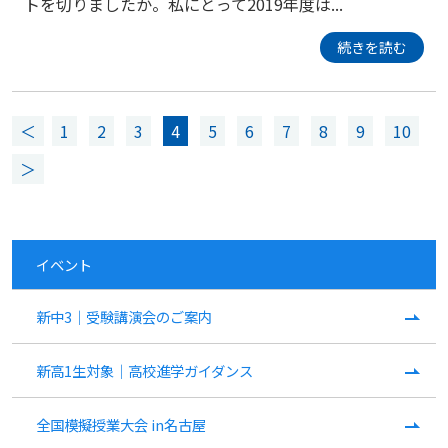
トを切りましたか。私にとって2019年度は...
続きを読む
＜
1
2
3
4
5
6
7
8
9
10
＞
イベント
新中3｜受験講演会のご案内
新高1生対象｜高校進学ガイダンス
全国模擬授業大会 in名古屋