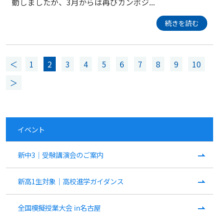
動しましたが、3月からは再びカンボジ...
続きを読む
＜
1
2
3
4
5
6
7
8
9
10
＞
イベント
新中3｜受験講演会のご案内
新高1生対象｜高校進学ガイダンス
全国模擬授業大会 in名古屋