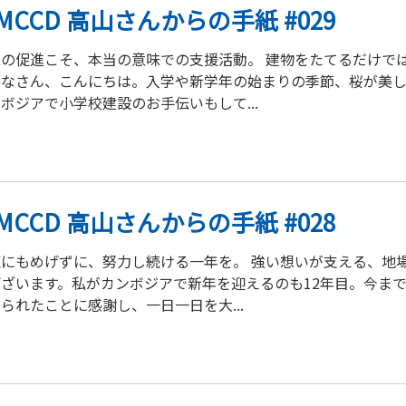
IMCCD 高山さんからの手紙 #029
立の促進こそ、本当の意味での支援活動。 建物をたてるだけで
みなさん、こんにちは。入学や新学年の始まりの季節、桜が美
ボジアで小学校建設のお手伝いもして...
IMCCD 高山さんからの手紙 #028
練にもめげずに、努力し続ける一年を。 強い想いが支える、地
ございます。私がカンボジアで新年を迎えるのも12年目。今ま
られたことに感謝し、一日一日を大...