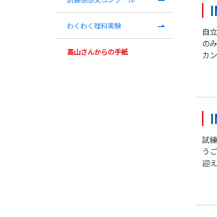
わくわく理科実験
自
の
高山さんからの手紙
カン
試
う
迎え