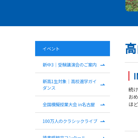
高
イベント
新中3｜受験講演会のご案内
新高1生対象｜高校進学ガイ
ダンス
続
お
ほど
全国模擬授業大会 in名古屋
100万人のクラシックライブ
読書感想文コンクール