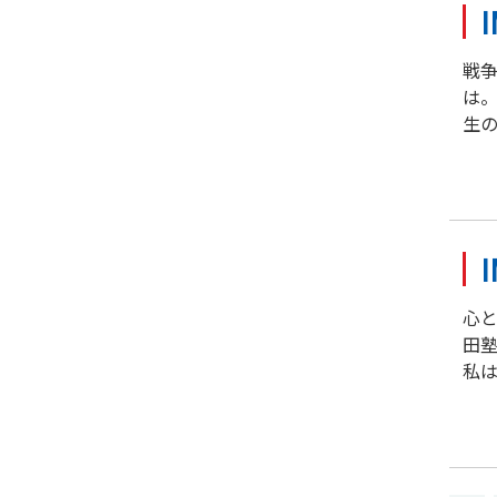
戦
は
生の
心
田
私は