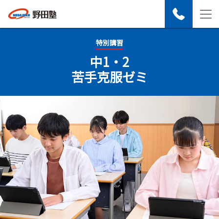
特別講習
中1・2
苦手克​服ゼミ