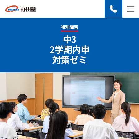
特別講習
中3
2学期内申
対策ゼミ