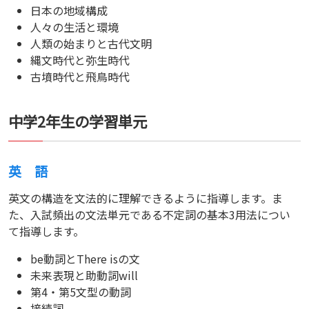
日本の地域構成
人々の生活と環境
人類の始まりと古代文明
縄文時代と弥生時代
古墳時代と飛鳥時代
中学2年生の学習単元
英 語
英文の構造を文法的に理解できるように指導します。ま
た、入試頻出の文法単元である不定詞の基本3用法につい
て指導します。
be動詞とThere isの文
未来表現と助動詞will
第4・第5文型の動詞
接続詞