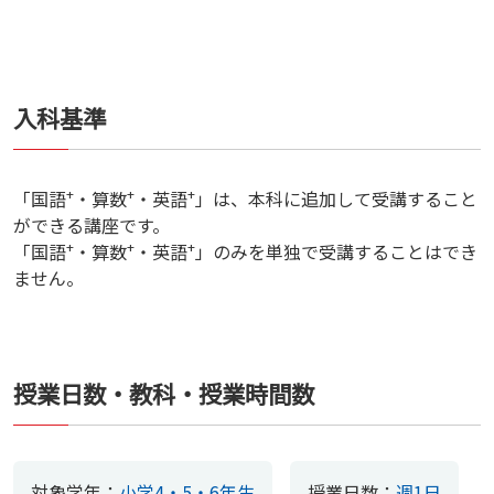
入科基準
+
+
+
「国語
・算数
・英語
」は、本科に追加して受講すること
ができる講座です。
+
+
+
「国語
・算数
・英語
」のみを単独で受講することはでき
ません。
授業日数・教科・授業時間数
対象学年：
小学4・5・6年生
授業日数：
週1日