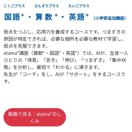
こくごプラス
さんすうプラス
えいごプラス
+
+
+
国語
・
算数
・
英語
（小学部追加講座）
弱点をつぶし、応用力を養成するコースです。つまずきの
原因が特定できれば、必要な個所を必要な教材で学習し、
弱点を克服できます。
+
+
+
+
atama
講座（算数
・国語
・英語
）では、AIが、生徒一人
ひとりの「得意」「苦手」「伸び」「つまずき」「集中状
態」を分析し、最短で「わかる」に導きます。
先生が「コーチ」をし、AIが「サポート」をするコースで
す。
+
動画で見る｜atama
のし
くみ