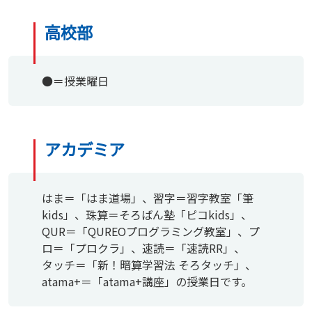
高校部
●＝授業曜日
アカデミア
はま＝「はま道場」、習字＝習字教室「筆
kids」、珠算＝そろばん塾「ピコkids」、
QUR＝「QUREOプログラミング教室」、プ
ロ＝「プロクラ」、速読＝「速読RR」、
タッチ＝「新！暗算学習法 そろタッチ」、
atama+＝「atama+講座」の授業日です。