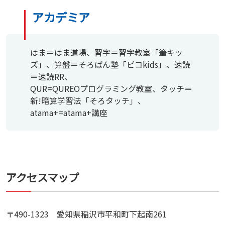
アカデミア
はま＝はま道場、習字＝習字教室「筆キッ
ズ」、算盤＝そろばん塾「ピコkids」、速読
＝速読RR、
QUR=QUREOプログラミング教室、タッチ＝
新!暗算学習法「そろタッチ」、
atama+=atama+講座
アクセスマップ
〒490-1323 愛知県稲沢市平和町下起南261