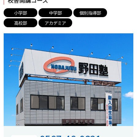
校舎開講コース
小学部
中学部
個別指導部
高校部
アカデミア