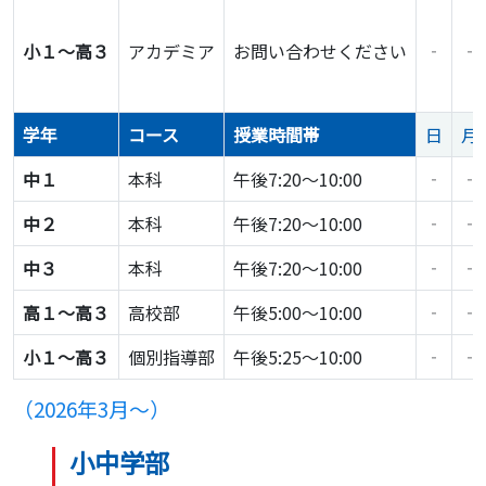
小１～高３
アカデミア
お問い合わせください
‐
‐
学年
コース
授業時間帯
日
月
中１
本科
午後7:20～10:00
‐
‐
中２
本科
午後7:20～10:00
‐
‐
中３
本科
午後7:20～10:00
‐
‐
高１〜高３
高校部
午後5:00～10:00
‐
‐
小１〜高３
個別指導部
午後5:25～10:00
‐
‐
（2026年3月〜）
小中学部