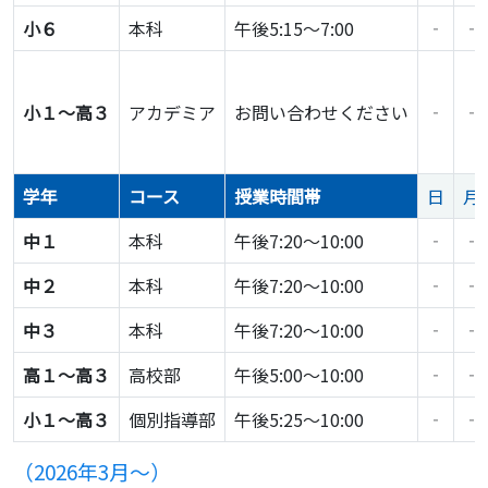
小６
本科
午後5:15～7:00
‐
‐
小１～高３
アカデミア
お問い合わせください
‐
‐
学年
コース
授業時間帯
日
月
中１
本科
午後7:20～10:00
‐
‐
中２
本科
午後7:20～10:00
‐
‐
中３
本科
午後7:20～10:00
‐
‐
高１〜高３
高校部
午後5:00～10:00
‐
‐
小１〜高３
個別指導部
午後5:25～10:00
‐
‐
（2026年3月〜）