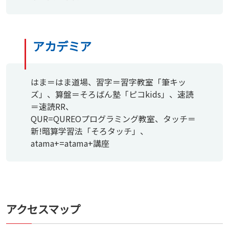
アカデミア
はま＝はま道場、習字＝習字教室「筆キッ
ズ」、算盤＝そろばん塾「ピコkids」、速読
＝速読RR、
QUR=QUREOプログラミング教室、タッチ＝
新!暗算学習法「そろタッチ」、
atama+=atama+講座
アクセスマップ