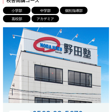
校舎開講コース
小学部
中学部
個別指導部
高校部
アカデミア