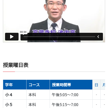
授業曜日表
学年
コース
授業時間帯
日
月
小４
本科
午後5:05～7:00
‐
‐
小５
本科
午後5:15～7:00
‐
‐