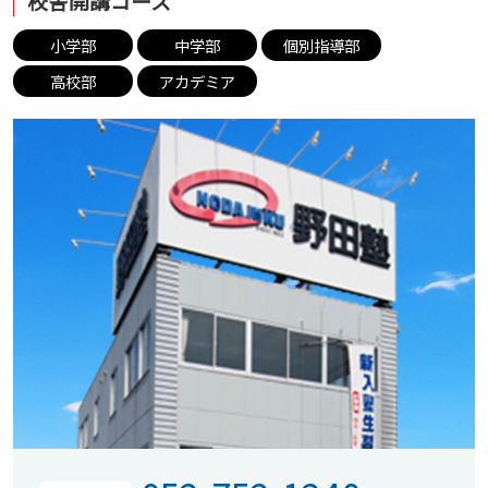
校舎開講コース
小学部
中学部
個別指導部
高校部
アカデミア