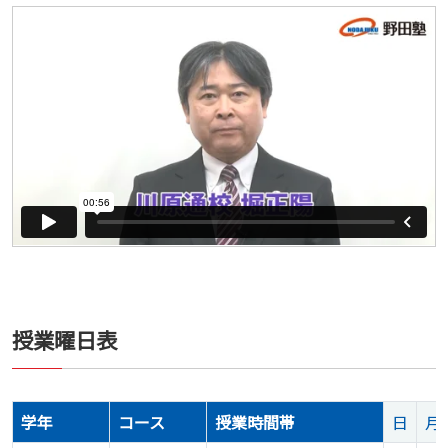
授業曜日表
学年
コース
授業時間帯
日
月