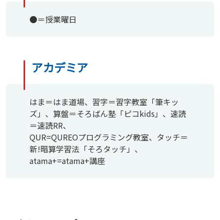
●＝授業曜日
アカデミア
はま＝はま道場、習字＝習字教室「筆キッ
ズ」、算盤＝そろばん塾「ピコkids」、速読
＝速読RR、
QUR=QUREOプログラミング教室、タッチ＝
新!暗算学習法「そろタッチ」、
atama+=atama+講座