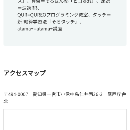
ズ」、算盤＝そろばん塾「ピコkids」、速読
＝速読RR、
QUR=QUREOプログラミング教室、タッチ＝
新!暗算学習法「そろタッチ」、
atama+=atama+講座
アクセスマップ
〒494-0007 愛知県一宮市小信中島仁井西36-3 尾西庁舎
北