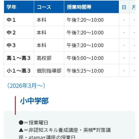
学年
コース
授業時間帯
日
月
中１
本科
午後7:20～10:00
‐
‐
中２
本科
午後7:20～10:00
‐
‐
中３
本科
午後7:20～10:00
‐
‐
高１〜高３
高校部
午後5:00～10:00
‐
‐
小１〜高３
個別指導部
午後5:25～10:00
‐
‐
（2026年3月〜）
小中学部
●＝授業曜日
▲＝非認知スキル養成講座・英検®対策講
座・atama+講座の授業日