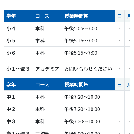
学年
コース
授業時間帯
日
月
小４
本科
午後5:05～7:00
‐
‐
小５
本科
午後5:15～7:00
‐
‐
小６
本科
午後5:15～7:00
‐
‐
小１～高３
アカデミア
お問い合わせください
‐
‐
学年
コース
授業時間帯
日
月
中１
本科
午後7:20～10:00
‐
‐
中２
本科
午後7:20～10:00
‐
‐
中３
本科
午後7:20～10:00
‐
‐
高１〜高３
高校部
午後5:00～10:00
‐
‐