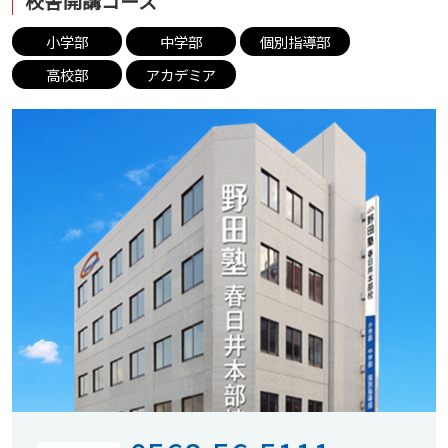
校舎開講コース
小学部
中学部
個別指導部
高校部
アカデミア