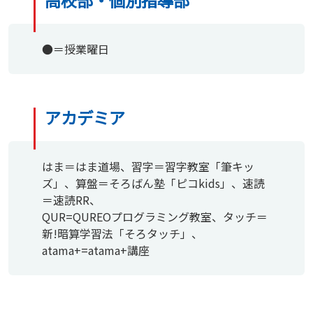
●＝授業曜日
アカデミア
はま＝はま道場、習字＝習字教室「筆キッ
ズ」、算盤＝そろばん塾「ピコkids」、速読
＝速読RR、
QUR=QUREOプログラミング教室、タッチ＝
新!暗算学習法「そろタッチ」、
atama+=atama+講座