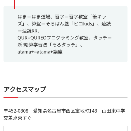
はま＝はま道場、習字＝習字教室「筆キッ
ズ」、算盤＝そろばん塾「ピコkids」、速読
＝速読RR、
QUR=QUREOプログラミング教室、タッチ＝
新!暗算学習法「そろタッチ」、
atama+=atama+講座
アクセスマップ
〒452-0808 愛知県名古屋市西区宝地町148 山田東中学
交差点東すぐ