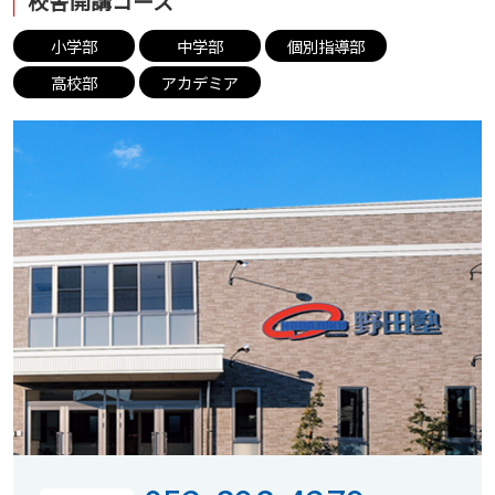
校舎開講コース
小学部
中学部
個別指導部
高校部
アカデミア