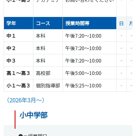
学年
コース
授業時間帯
日
月
中１
本科
午後7:20～10:00
‐
‐
中２
本科
午後7:20～10:00
‐
‐
中３
本科
午後7:20～10:00
‐
‐
高１〜高３
高校部
午後5:00～10:00
‐
‐
小１〜高３
個別指導部
午後5:25～10:00
‐
‐
（2026年3月〜）
小中学部
●＝授業曜日