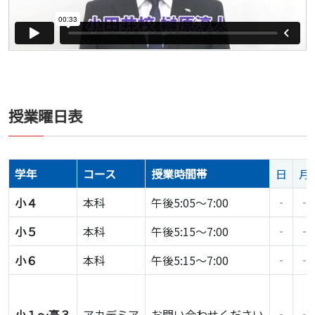
授業曜日表
学年
コース
授業時間帯
日
月
小４
本科
午後5:05～7:00
‐
‐
小５
本科
午後5:15～7:00
‐
‐
小６
本科
午後5:15～7:00
‐
‐
小１～高３
アカデミア
お問い合わせください
‐
‐